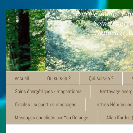
Patrice André Fo
Soins énerg
Nettoyage é
Accueil
Où suis-je ?
Qui suis-je ?
Soins énergétiques - magnétisme
Nettoyage énergé
Oracles : support de messages
Lettres Hébraïques
Messages canalisés par Ysa Delange
Allan Kardec 