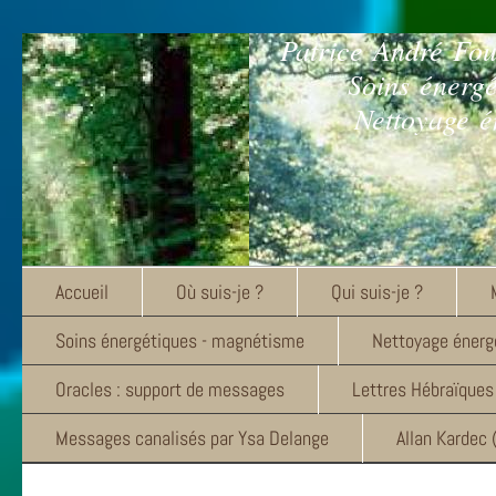
Patrice André Fo
Soins énerg
Nettoyage é
Accueil
Où suis-je ?
Qui suis-je ?
Soins énergétiques - magnétisme
Nettoyage énergé
Oracles : support de messages
Lettres Hébraïques
Messages canalisés par Ysa Delange
Allan Kardec 