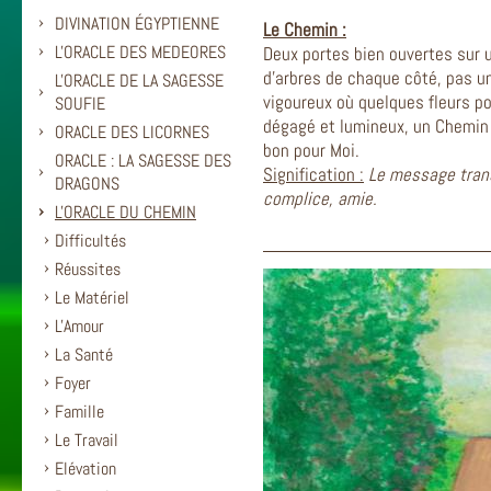
DIVINATION ÉGYPTIENNE
Le Chemin :
L'ORACLE DES MEDEORES
Deux portes bien ouvertes sur un
d’arbres de chaque côté, pas u
L'ORACLE DE LA SAGESSE
vigoureux où quelques fleurs po
SOUFIE
dégagé et lumineux, un Chemin o
ORACLE DES LICORNES
bon pour Moi.
ORACLE : LA SAGESSE DES
Signification :
Le message tran
DRAGONS
complice, amie.
L'ORACLE DU CHEMIN
Difficultés
Réussites
Le Matériel
L'Amour
La Santé
Foyer
Famille
Le Travail
Elévation